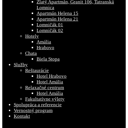
Zlatý Apartmán, Granit 106, Tatranská
Lomnica
Apartmán Helena 15
Apartmán Helena 21
Lomničák 01
Lomničák 02
Hotely
Amália
Hrabovo
Chata
Biela Stopa
Služby
Reštaurácie
Hotel Hrabovo
Hotel Amália
Relaxačné centrum
Hotel Amália
Fakultatívne výlety
Spolupráca a referencie
Vernostný program
Kontakt