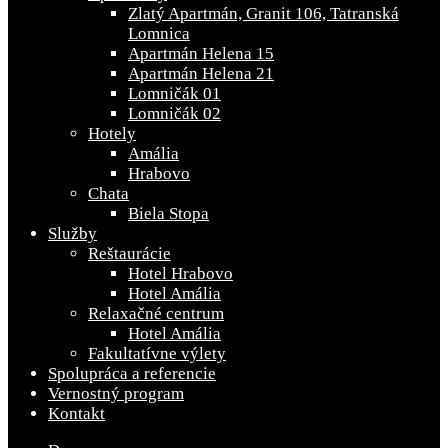
Zlatý Apartmán, Granit 106, Tatranská
Lomnica
Apartmán Helena 15
Apartmán Helena 21
Lomničák 01
Lomničák 02
Hotely
Amália
Hrabovo
Chata
Biela Stopa
Služby
Reštaurácie
Hotel Hrabovo
Hotel Amália
Relaxačné centrum
Hotel Amália
Fakultatívne výlety
Spolupráca a referencie
Vernostný program
Kontakt