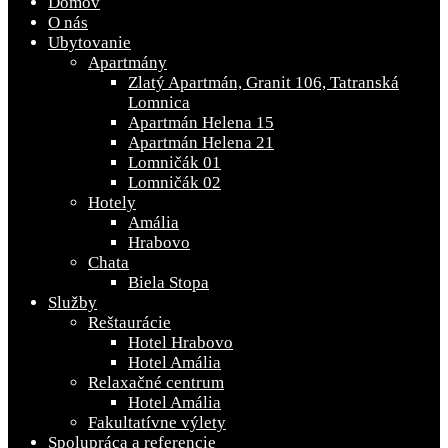
Domov
O nás
Ubytovanie
Apartmány
Zlatý Apartmán, Granit 106, Tatranská
Lomnica
Apartmán Helena 15
Apartmán Helena 21
Lomničák 01
Lomničák 02
Hotely
Amália
Hrabovo
Chata
Biela Stopa
Služby
Reštaurácie
Hotel Hrabovo
Hotel Amália
Relaxačné centrum
Hotel Amália
Fakultatívne výlety
Spolupráca a referencie