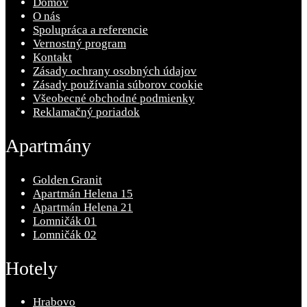
Domov
O nás
Spolupráca a referencie
Vernostný program
Kontakt
Zásady ochrany osobných údajov
Zásady používania súborov cookie
Všeobecné obchodné podmienky
Reklamačný poriadok
Apartmány
Golden Granit
Apartmán Helena 15
Apartmán Helena 21
Lomničák 01
Lomničák 02
Hotely
Hrabovo