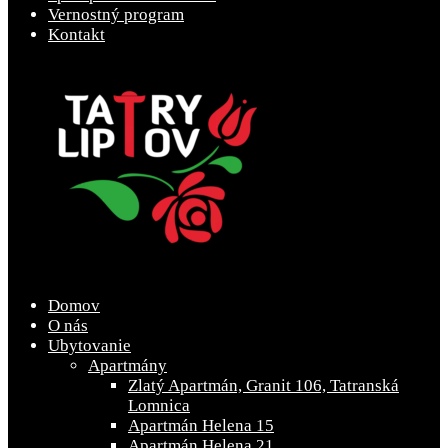
Vernostný program
Kontakt
Domov
O nás
Ubytovanie
Apartmány
Zlatý Apartmán, Granit 106, Tatranská
Lomnica
Apartmán Helena 15
Apartmán Helena 21