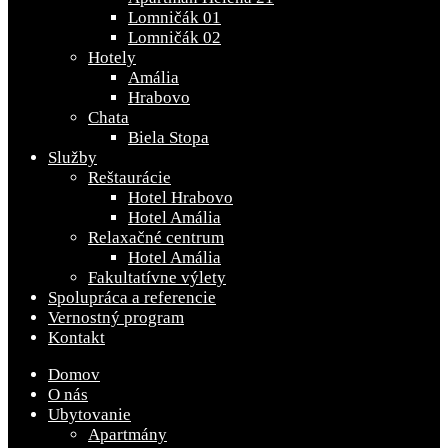
Lomničák 01
Lomničák 02
Hotely
Amália
Hrabovo
Chata
Biela Stopa
Služby
Reštaurácie
Hotel Hrabovo
Hotel Amália
Relaxačné centrum
Hotel Amália
Fakultatívne výlety
Spolupráca a referencie
Vernostný program
Kontakt
Domov
O nás
Ubytovanie
Apartmány